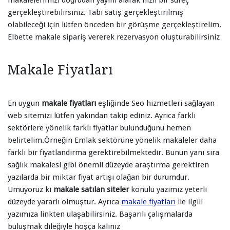
makalelerimizi doğrudan yayını alarak hızlı bir süreç
gerçekleştirebilirsiniz. Tabi satış gerçekleştirilmiş
olabileceği için lütfen önceden bir görüşme gerçekleştirelim.
Elbette makale sipariş vererek rezervasyon oluşturabilirsiniz
Makale Fiyatları
En uygun
makale fiyatları
eşliğinde Seo hizmetleri sağlayan
web sitemizi lütfen yakından takip ediniz. Ayrıca farklı
sektörlere yönelik farklı fiyatlar bulunduğunu hemen
belirtelim.Örneğin Emlak sektörüne yönelik makaleler daha
farklı bir fiyatlandırma gerektirebilmektedir. Bunun yanı sıra
sağlık makalesi gibi önemli düzeyde araştırma gerektiren
yazılarda bir miktar fiyat artışı olağan bir durumdur.
Umuyoruz ki
makale satılan siteler
konulu yazımız yeterli
düzeyde yararlı olmuştur. Ayrıca
makale fiyatları
ile ilgili
yazımıza linkten ulaşabilirsiniz. Başarılı çalışmalarda
buluşmak dileğiyle hoşça kalınız