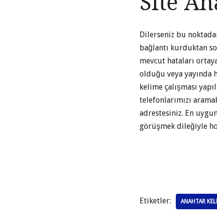
Site An
Dilerseniz bu noktadan
bağlantı kurduktan son
mevcut hataları ortaya
olduğu veya yayında 
kelime çalışması yapıl
telefonlarımızı arama
adrestesiniz. En uygu
görüşmek dileğiyle ho
Etiketler:
ANAHTAR KEL