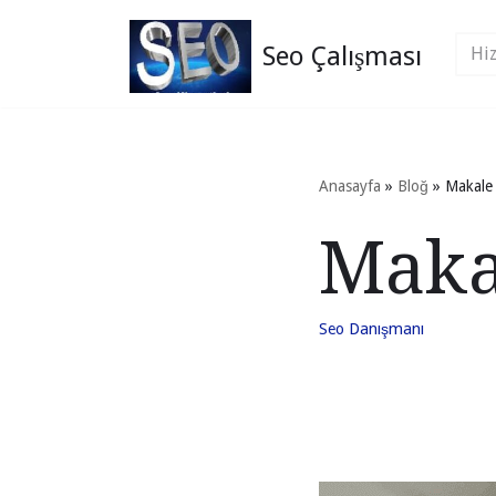
Seo Çalışması
İçeriğe
geç
Anasayfa
»
Bloğ
»
Makale 
Makal
Seo Danışmanı