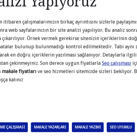
alizi Yapıyoruz
 itibaren çalışmalarımızın birkaç ayrıntısını sizlerle paylaşmı
ra web sayfalarınızın bir site analizi yapılıyor. Bu analiz sonr
 çıkarılıyor. Örnek vermek gerekirse sitenizin içeriklerinin d
hatalar bulunup bulunmadığı kontrol edilmektedir. Tabi aynı
arak en doğru içeriklerin yazılması sağlanıyor. Detaylarla ilgili
ktan çekinmeyiniz. Son derece uygun fiyatlarla
Seo çalışması
iç
n
makale fiyatları
ve seo hizmetleri sitemizde sizleri bekliyor. 
şça kalınız
IME ÇALIŞMASI
MAKALE YAZARLARI
MAKALE YAZIMI
SEO UYUMLU