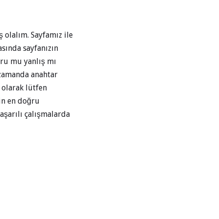
ş olalım. Sayfamız ile
asında sayfanızın
oğru mu yanlış mı
 zamanda anahtar
 olarak lütfen
in en doğru
Başarılı çalışmalarda