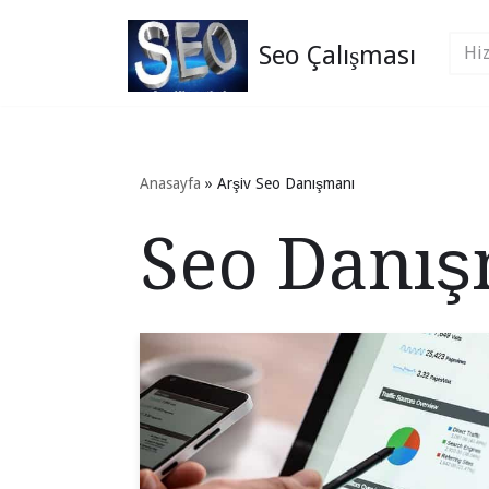
Seo Çalışması
İçeriğe
geç
Anasayfa
»
Arşiv Seo Danışmanı
Seo Danı