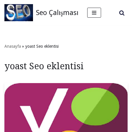
Seo Çalışması
İçeriğe
geç
Anasayfa
»
yoast Seo eklentisi
yoast Seo eklentisi