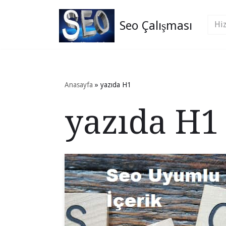
Seo Çalışması
İçeriğe
geç
Anasayfa
»
yazıda H1
yazıda H1