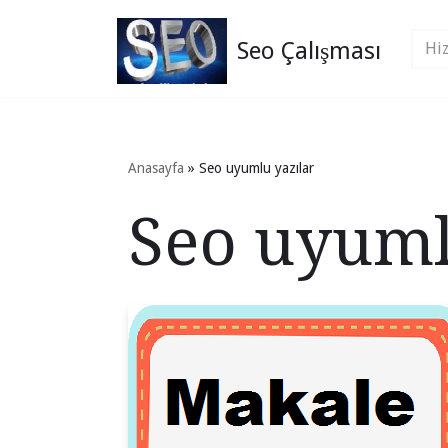
Seo Çalışması
İçeriğe
geç
Anasayfa
»
Seo uyumlu yazılar
Seo uyuml