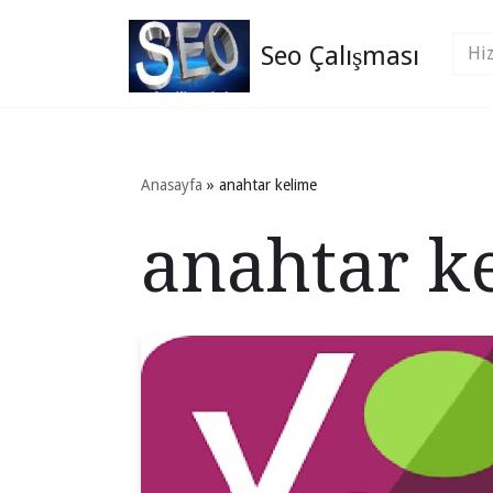
Seo Çalışması
İçeriğe
geç
Anasayfa
»
anahtar kelime
anahtar k