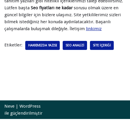
tanıtım yazıları gibi nitelikli içeriklerimizi talep edebilirsiniz.
Lütfen başta
Seo fiyatları ne kadar
sorusu olmak üzere en
güncel bilgiler için bizlere ulaşınız. Site yetkililerimiz sizleri
bilmek istediğiniz her konuda aydınlatacaktır. Başarılı
çalışmalarda buluşmak dileğiyle. İletişim
linkimiz
Etiketler:
HAKKIMIZDA YAZISI
SEO ANALIZI
SITE IÇERIĞI
Neve
|
WordPress
ile güçlendirilmiştir
HEMEN ARA