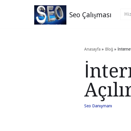
Seo Çalışması
İçeriğe
geç
Anasayfa
»
Bloğ
»
İnternet
İnter
Açılı
Seo Danışmanı